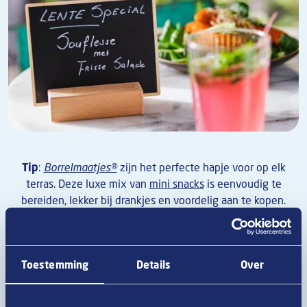
Tip
:
Borrelmaatjes®
zijn het perfecte hapje voor op elk
terras. Deze luxe mix van
mini snacks
is eenvoudig te
bereiden, lekker bij drankjes en voordelig aan te kopen.
Slimme acties die jouw omzet
verhogen:
Toestemming
Details
Over
Tijdens het terrasseizoen gaan snacks vlot over de
toonbank. Het ideale moment om als ondernemer te
experimenteren en met enkele originele acties je omzet