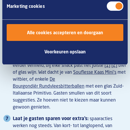
Marketing cookies
dat maar in beperkte aantallen beschikbaar is. Zo’n
aanbod dat beperkt is, dat wil niemand missen!
Maak combideals:
biedt enkele snacks aan voor een
bepaalde prijs, in combinatie met een aantal drankjes.
Alle cookies accepteren en doorgaan
Een zorgvuldig samengestelde deal is een win-win
situatie voor jou, en voor je gasten.
Voorkeuren opslaan
Bied beer- en/of winepairing aan met snacks:
zoals
eerder vermeld, bij elke snack past
het juiste
[1]
[2]
bier
of glas wijn. Wat dacht je van
Souflesse Kaas Mini’s
met
witbier, of enkele
De
Bourgondiër Rundvleesbitterballen
met een glas Zuid-
Italiaanse Primitivo. Gasten smullen van dit soort
suggesties. Ze hoeven niet te kiezen maar kunnen
gewoon genieten.
Laat je gasten sparen voor extra’s:
spaaracties
werken nog steeds. Van kort- tot langlopend, van