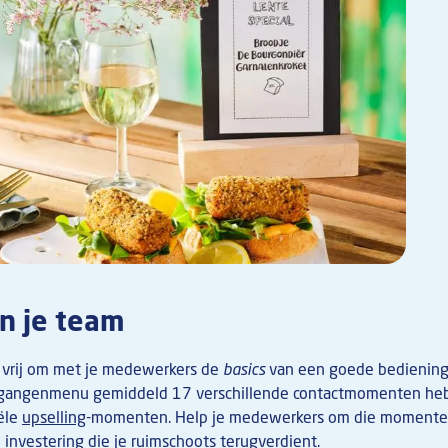
in je team
 vrij om met je medewerkers de
basics
van een goede bediening 
riegangenmenu gemiddeld 17 verschillende contactmomenten heb
iële
upselling
-momenten. Help je medewerkers om die momente
 investering die je ruimschoots terugverdient.