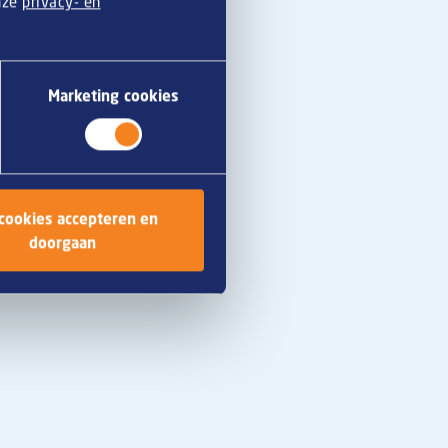
onze
privacy- en
t uitstekend, in
nen zoals: “Willen
Marketing cookies
ir, snel klaar en het
 cookies accepteren en
doorgaan