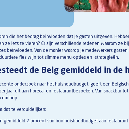
ctoren die het bedrag beïnvloeden dat je gasten uitgeven. Hebb
n ze iets te vieren? Er zijn verschillende redenen waarom ze bi
zes beïnvloeden. Van de manier waarop je medewerkers gasten
 duurdere fles wijn tot slimme menu-opties en -strategieën.
steedt de Belg gemiddeld in de 
recente onderzoek
naar het huishoudbudget, geeft een Belgisc
r jaar uit aan horeca- en restaurantbezoeken. Van snackbar tot 
in omloop.
m dat te verduidelijken:
en gemiddeld
7 procent
van hun huishoudbudget aan restaurant-,