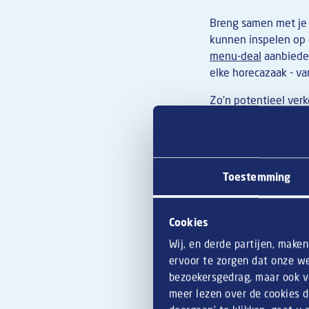
Breng samen met je t
kunnen inspelen op
menu-deal
aanbieden
elke horecazaak - van
Zo’n potentieel ver
Integendeel, welke g
aanraadt dat perfect
over je menu, gerec
Tip
: Organiseer re
Toestemming
Bied borre
Cookies
Wij, en derde partijen, make
Uitgebreid
aperitie
ervoor te zorgen dat onze we
Dit is hét moment o
bezoekersgedrag, maar ook vo
lekkernijen.
meer lezen over de cookies d