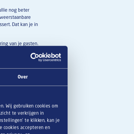
llie nog beter
nweerstaanbare
sert. Dat kan je in
ing van je gasten.
ie het juiste bier
je personeel weet
ieuwe dingen uit te
Over
en. Wij gebruiken cookies om
ou als ondernemer.
icht te verkrijgen in
e
borrelplank
vol
tellingen’ te klikken, kan je
le cookies accepteren en