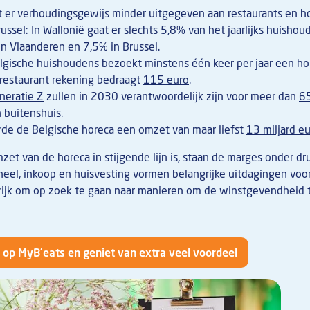
t er verhoudingsgewijs minder uitgegeven aan restaurants en h
ssel: In Wallonië gaat er slechts
5,8%
van het jaarlijks huishou
n Vlaanderen en 7,5% in Brussel.
gische huishoudens bezoekt minstens één keer per jaar een ho
restaurant rekening bedraagt
115 euro
.
neratie Z
zullen in 2030 verantwoordelijk zijn voor meer dan
6
n
buitenshuis.
eerde de Belgische horeca een omzet van maar liefst
13 miljard e
et van de horeca in stijgende lijn is, staan de marges onder dr
oneel, inkoop en huisvesting vormen belangrijke uitdagingen vo
grijk om op zoek te gaan naar manieren om de winstgevendheid 
 op MyB'eats en geniet van extra veel voordeel