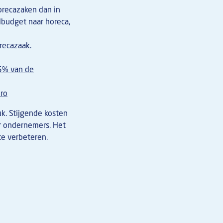
orecazaken dan in
dbudget naar horeca,
recazaak.
5% van de
uro
uk. Stijgende kosten
or ondernemers. Het
te verbeteren.