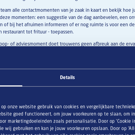
eam alle contactmomenten van je zaak in kaart en bekijk hoe ju
 deze momenten: een suggestie van de dag aanbevelen, een o
 of bij het afruimen informeren of er nog ruimte is voor een des
 restaurant tot frituur - toepassen.
koop- of adviesmoment doet trouwens geen afbreuk aan de ervar
ast houdt er niet van een geïnformeerde en enthousiaste ober d
 past bij je borrelsnacks. Gasten smullen van advies. Hoe meer 
hten en dranken, hoe beter ze advies kunnen geven.
gelmatig proefsessies met je personeel. Om te proeven en om n
Details
proberen tijdens al die contactmomenten.
lsnacks aan
n op onze website gebruik van cookies en vergelijkbare techniek
ven
wordt steeds populairder en dat is mooi meegenomen voor j
bsite goed functioneert, om jouw voorkeuren op te slaan, om inz
m je gasten te verleiden met lekkere snacks of een goedgevuld
or marketingdoeleinden zoals personalisatie. Door op ‘Cookie ins
ie wij gebruiken en kan je jouw voorkeuren opslaan. Door op ‘Al