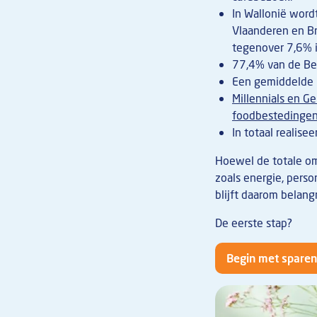
In Wallonië word
Vlaanderen en Bru
tegenover 7,6% i
77,4% van de Bel
Een gemiddelde 
Millennials en Ge
foodbestedinge
In totaal realis
Hoewel de totale omz
zoals energie, pers
blijft daarom belan
De eerste stap?
Begin met sparen
Afbeelding