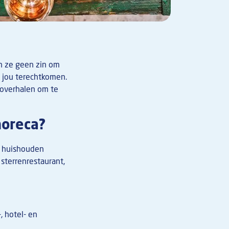
en ze geen zin om
j jou terechtkomen.
 overhalen om te
horeca?
h huishouden
sterrenrestaurant,
 hotel- en