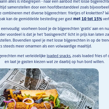
arin alles is inbegrepen - naar een aanbod met losse bijgerecht
ltijd samenstellen door een hoofdbestanddeel zoals bijvoorbeel
e combineren met diverse bijgerechten: frietjes of kroketten? 
pak kan de gemiddelde besteding per gast
met
10 tot 15%
ver
 eenvoudig: voorheen bood je de bijgerechten ‘gratis’ aan en nu 
er voordeel is dat je het ‘basisgerecht’ licht in prijs kan laten 
stellen. Bovendien speel je met losse bijgerechten in op de tre
ks steeds meer omarmen als een volwaardige maaltijd.
gerechten met verleidelijke
loaded snacks
, zoals loaded fries of
en laat je gasten kiezen wat ze daarbij op hun bord willen.