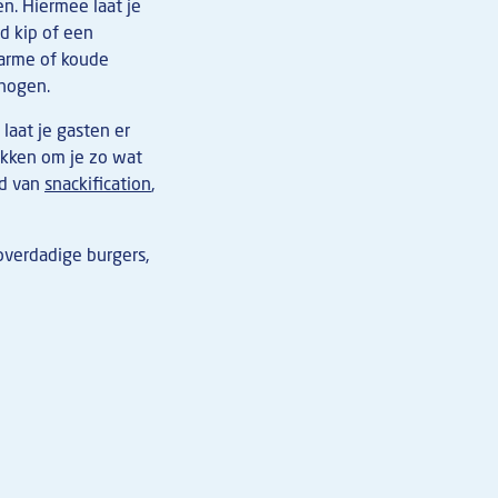
en. Hiermee laat je
d kip of een
Warme of koude
hogen.
laat je gasten er
zakken om je zo wat
nd van
snackification
,
 overdadige burgers,