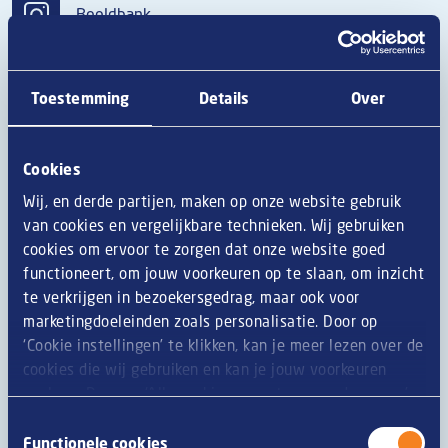
Beeldbank
Een compleet assortiment
Toestemming
Details
Over
Kaassnacks
zijn trending! Er is zelfs sprake van een
heuse
‘melt mania’.
Souflesse mag dus zeker niet ontbreken
Cookies
op je menukaart. En jouw favoriete kaassoufflé bestaat in
Wij, en derde partijen, maken op onze website gebruik
meerdere varianten, zodat je kan inspelen op àlle
van cookies en vergelijkbare technieken. Wij gebruiken
eetmomenten van je gasten. Met pikante kaas of tomaat
cookies om ervoor te zorgen dat onze website goed
mozzarella, als ovenvariant of in miniformaat voor tijdens de
functioneert, om jouw voorkeuren op te slaan, om inzicht
borrel. Er is een Souflesse voor elk moment, voor elke gast.
te verkrijgen in bezoekersgedrag, maar ook voor
marketingdoeleinden zoals personalisatie. Door op
Ontdek alle varianten →
‘Cookie instellingen’ te klikken, kan je meer lezen over de
cookies die wij gebruiken en kan je jouw voorkeuren
Waarom kiezen ondernemers voor
opslaan. Door op ‘Alle cookies accepteren en doorgaan’
te klikken, gaat u akkoord met het gebruik van alle
Souflesse?
Toestemmingsselectie
cookies zoals omschreven in onze
privacy- en
Functionele cookies