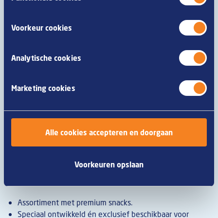
cookieverklaring
.
Afbeelding
Voorkeur cookies
Analytische cookies
Marketing cookies
Alle cookies accepteren en doorgaan
Souflesse is de favoriete kaassoufflé van België. Niet enkel
jouw gasten zijn gek op de Souflesse. Dit is waarom
Voorkeuren opslaan
frituristen en horecaondernemers bewust kiezen voor
Souflesse:
Assortiment met premium snacks.
Speciaal ontwikkeld én exclusief beschikbaar voor