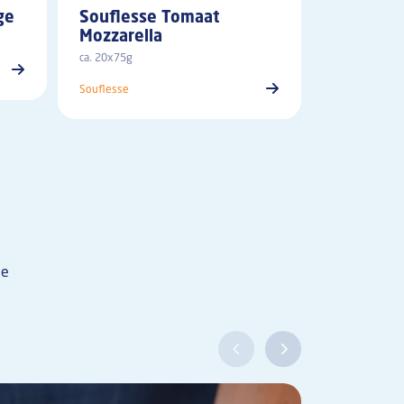
ge
Souflesse Tomaat
Mozzarella
ca. 20x75g
Souflesse
ne