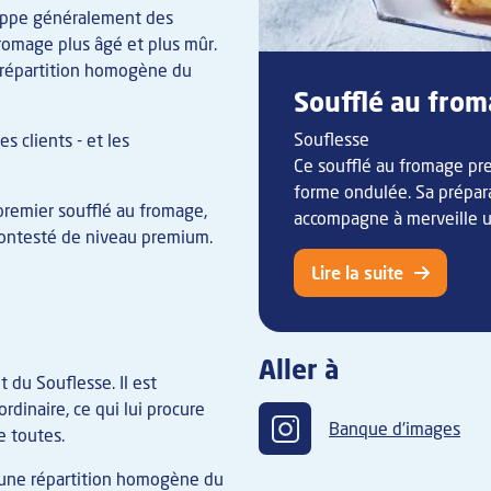
loppe généralement des
fromage plus âgé et plus mûr.
e répartition homogène du
Soufflé au fro
Souflesse
s clients - et les
Ce soufflé au fromage pr
forme ondulée. Sa préparati
 premier soufflé au fromage,
accompagne à merveille un
ncontesté de niveau premium.
Lire la suite
Aller à
t du Souflesse. Il est
dinaire, ce qui lui procure
Banque d'images
e toutes.
e une répartition homogène du