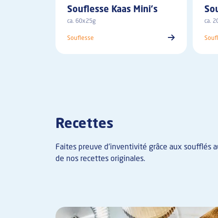
Souflesse Kaas Mini's
So
ca. 60x25g
ca. 
Souflesse
Souf
Recettes
Faites preuve d'inventivité grâce aux soufflés 
de nos recettes originales.