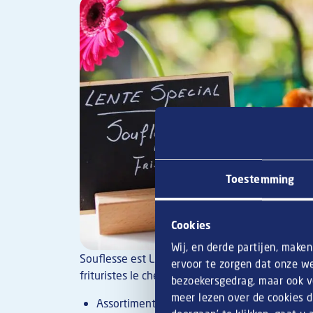
Image
Toestemming
Cookies
Wij, en derde partijen, make
Souflesse est LE soufflé au fromage préféré des 
ervoor te zorgen dat onze we
frituristes le chérissent :
bezoekersgedrag, maar ook vo
meer lezen over de cookies d
Assortiment varié de snacks premium ;