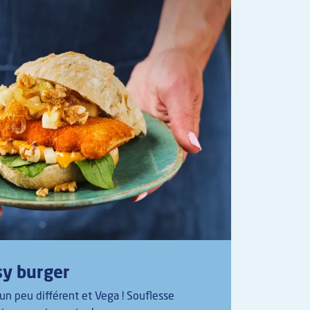
sy burger
Load
n peu différent et Vega ! Souflesse
La salad