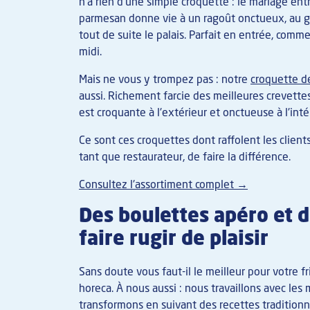
n'a rien d'une simple croquette : le mariage ent
parmesan donne vie à un ragoût onctueux, au goû
tout de suite le palais. Parfait en entrée, comm
midi.
Mais ne vous y trompez pas : notre
croquette d
aussi. Richement farcie des meilleures crevettes
est croquante à l'extérieur et onctueuse à l'inté
Ce sont ces croquettes dont raffolent les client
tant que restaurateur, de faire la différence.
Consultez l'assortiment complet →
Des boulettes apéro et d
faire rugir de plaisir
Sans doute vous faut-il le meilleur pour votre f
horeca. À nous aussi : nous travaillons avec les 
transformons en suivant des recettes traditionne