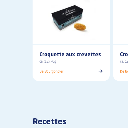
Croquette aux crevettes
Cr
ca. 12x70g
ca. 
De Bourgondiër
De B
Recettes