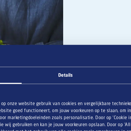
Details
produits de niveau premium : une marque qui attire les clients e
n op onze website gebruik van cookies en vergelijkbare techniek
uoi de plus en plus de frituristes et de restaurateurs décident
bsite goed functioneert, om jouw voorkeuren op te slaan, om inz
te :
or marketingdoeleinden zoals personalisatie. Door op ‘Cookie ins
ie wij gebruiken en kan je jouw voorkeuren opslaan. Door op ‘Al
reca. Les croquettes et boulettes apéro De Bourgondiër ne sont