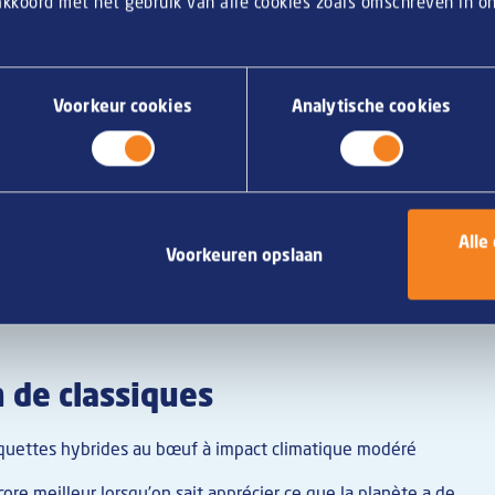
 akkoord met het gebruik van alle cookies zoals omschreven in 
lon des recettes traditionnelles.
 sélectionnés avec soin.
our lequel les clients sont prêts à payer davantage.
Voorkeur cookies
Analytische cookies
 de marketing ciblées.
né aux exploitants.
sée pour l'horeca. Mais il est important que vos clients soient
 prochaine fois, quoi commander. Nos croquettes et boulettes apé
horeca, c’est pourquoi nous devons régulièrement mettre en pl
Alle
Voorkeuren opslaan
iër ? Contactez notre équipe commerciale.
 de classiques
oquettes hybrides au bœuf à impact climatique modéré
re meilleur lorsqu’on sait apprécier ce que la planète a de