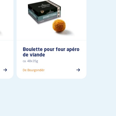
viande 
croquett
ca. 20x100g
De Bourgondië
Boulette pour four apéro
de viande
ca. 48x35g
De Bourgondiër