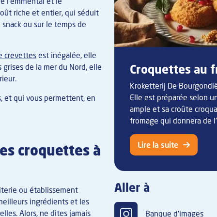
re l'emmental et le
t riche et entier, qui séduit
e snack ou sur le temps de
e crevettes
est inégalée, elle
Croquettes au 
 grises de la mer du Nord, elle
rieur.
Kroketterij De Bourgondi
Elle est préparée selon un
s, et qui vous permettent, en
ample et sa croûte croqua
fromage qui donnera de l'é
Lire la suite
es croquettes à
Aller à
riterie ou établissement
meilleurs ingrédients et les
lles. Alors, ne dites jamais
Banque d'images