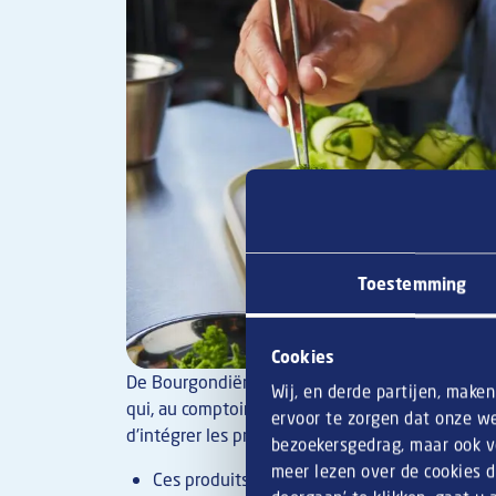
Toestemming
Cookies
De Bourgondiër est une marque forte, avec des 
Wij, en derde partijen, make
qui, au comptoir, fait la différence. C'est pourq
ervoor te zorgen dat onze we
d'intégrer les produits De Bourgondiër à leur car
bezoekersgedrag, maar ook vo
meer lezen over de cookies d
Ces produits sont une exclusivité pour l'ho