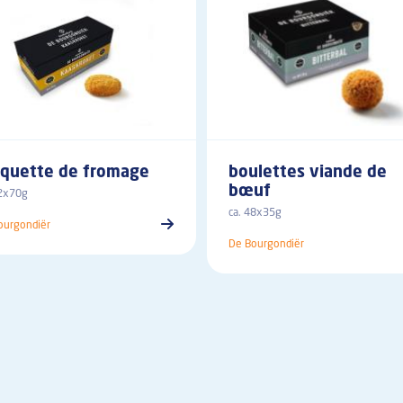
oquette de fromage
boulettes viande de
bœuf
12x70g
ca. 48x35g
ourgondiër
De Bourgondiër