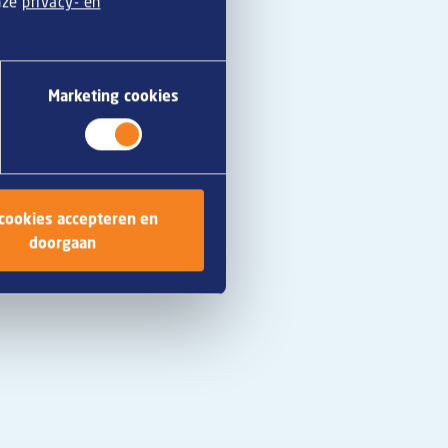
onze
privacy- en
Marketing cookies
ro
ace
 cookies accepteren en
doorgaan