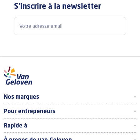
S'inscrire à la newsletter
Adresse e-mail
Footer Top Frans
Nos marques
Pour entrepeneurs
Rapide à
À propos de van Geloven