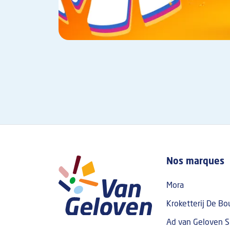
Footer To
Nos marques
Mora
Kroketterij De Bo
Ad van Geloven S