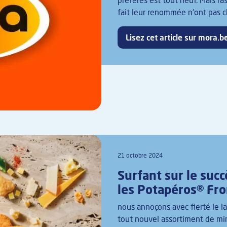
préférés est tout neuf. Mais ras
fait leur renommée n'ont pas 
Lisez cet article sur mora.b
21 octobre 2024
Surfant sur le succ
les Potapéros® Fr
nous annoçons avec fierté le 
tout nouvel assortiment de min