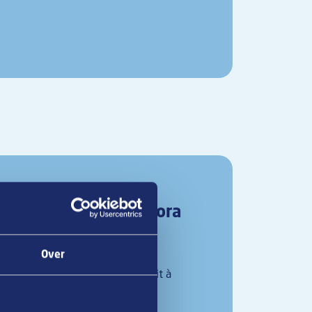
x Four & Airfryer Mora
 croissants en
ur
Over
r & Airfryer, Van Geloven enrichit à
.