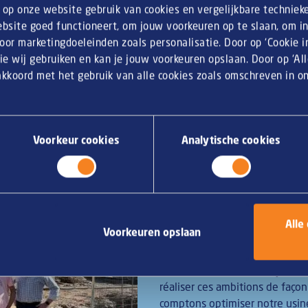
n op onze website gebruik van cookies en vergelijkbare techniek
Lire la suite
bsite goed functioneert, om jouw voorkeuren op te slaan, om inz
or marketingdoeleinden zoals personalisatie. Door op ‘Cookie ins
ie wij gebruiken en kan je jouw voorkeuren opslaan. Door op ‘Al
 akkoord met het gebruik van alle cookies zoals omschreven in 
Voorkeur cookies
Analytische cookies
03 juin 2024
Van Geloven se bât
de délices
Van Geloven a foi en son person
Alle
Voorkeuren opslaan
ambitions. L'entreprise veut gr
pas au détriment de l'environ
% d'eau en 2025 et à rejeter 
réaliser ces ambitions de faç
comptons optimiser notre usin