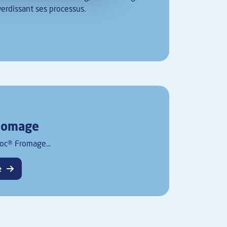
verdissant ses processus.
Fromage
oc® Fromage...
e