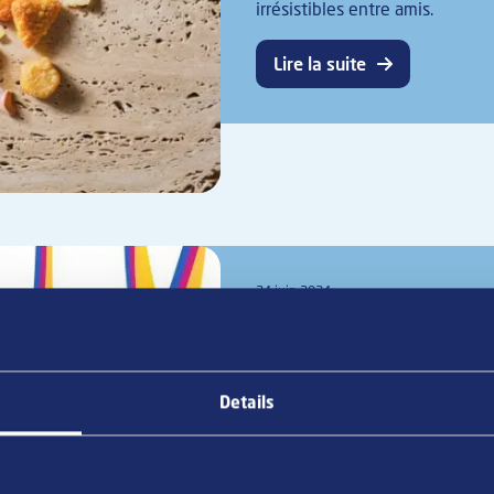
irrésistibles entre amis.
Lire la suite
24 juin 2024
Le nouveau Mini Mi
répond aux besoins
préparations au fo
Details
En présentant son Mini Mix Fou
nouveau l'assortiment de Mora