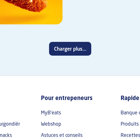
Charger plus...
p Frans
Pour entrepeneurs
Rapide
MyB'eats
Banque 
urgondiër
Webshop
Produits
nacks
Astuces et conseils
Recette