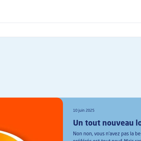
10 juin 2025
Un tout nouveau l
Non non, vous n'avez pas la be