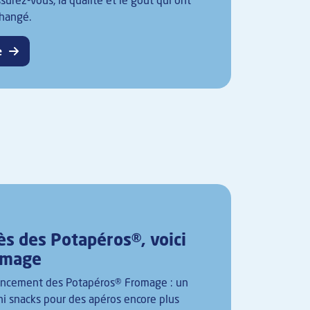
surez-vous, la qualité et le goût qui ont
changé.
e
ès des Potapéros®, voici
omage
lancement des Potapéros® Fromage : un
i snacks pour des apéros encore plus