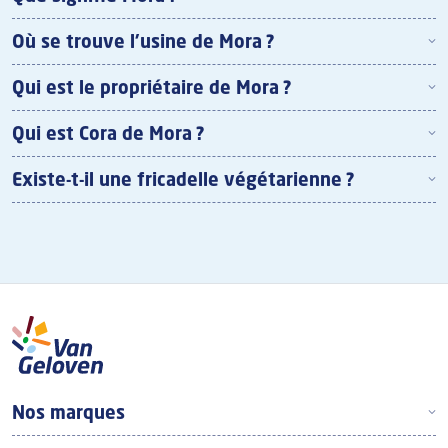
Où se trouve l'usine de Mora ?
Qui est le propriétaire de Mora ?
Qui est Cora de Mora ?
Existe-t-il une fricadelle végétarienne ?
Footer Top Frans
Nos marques