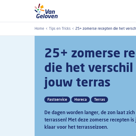
Overslaan en naar de inhoud gaan
Home
Tips en Tricks
25+ zomerse recepten die het versch
25+ zomerse re
die het verschi
jouw terras
Fastservice
Horeca
Terras
De dagen worden langer, de zon laat zich v
terrassen! Met deze zomerse recepten i
klaar voor het terrasseizoen.