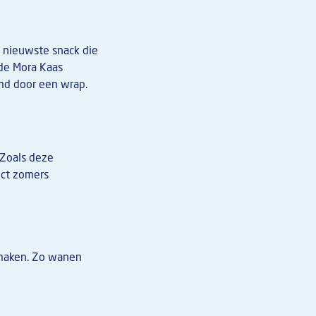
e nieuwste snack die
 de Mora Kaas
md door een wrap.
 Zoals deze
ect zomers
 smaken. Zo wanen