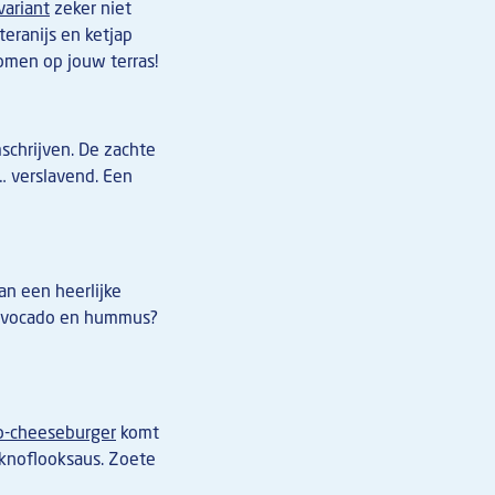
variant
zeker niet
eranijs en ketjap
omen op jouw terras!
chrijven. De zachte
… verslavend. Een
an een heerlijke
, avocado en hummus?
o-cheeseburger
komt
 knoflooksaus. Zoete