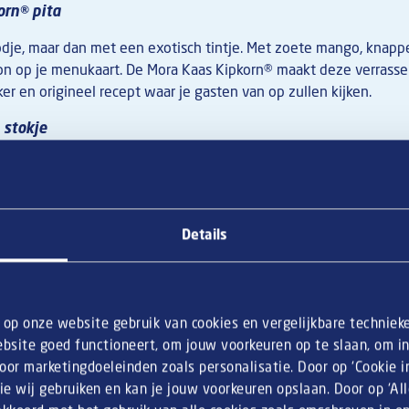
orn® pita
dje, maar dan met een exotisch tintje. Met zoete mango, knappe
e zon op je menukaart. De Mora Kaas Kipkorn® maakt deze verras
ker en origineel recept waar je gasten van op zullen kijken.
 stokje
kroket (of beter: croquet) net even anders. Deze loaded
kroket o
maakvolle topping van Parmezaanse kaas, bieslook en rucola is 
n. De perfecte vegetarische optie voor op je menukaart!
Details
l on trend!
aag wat nieuws bieden en met de tijd meegaan? Met deze origine
lemaal on trend!
n op onze website gebruik van cookies en vergelijkbare techniek
bsite goed functioneert, om jouw voorkeuren op te slaan, om inz
or marketingdoeleinden zoals personalisatie. Door op ‘Cookie ins
ie wij gebruiken en kan je jouw voorkeuren opslaan. Door op ‘Al