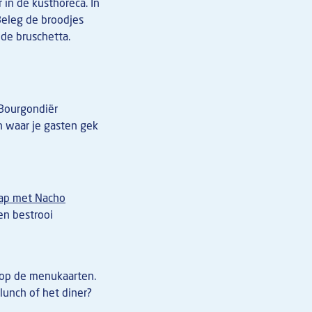
 in de kusthoreca. In
Beleg de broodjes
de bruschetta.
Bourgondiër
n waar je gasten gek
ap met Nacho
en bestrooi
n op de menukaarten.
lunch of het diner?