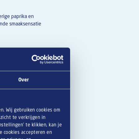
rige paprika en
sende smaaksensatie
p een stokje
,
een lust voor het
Over
le recepten ben je
en. Wij gebruiken cookies om
icht te verkrijgen in
tellingen’ te klikken, kan je
le cookies accepteren en