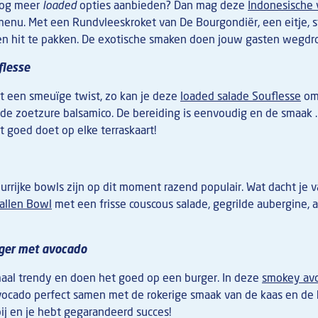
nog meer
loaded
opties aanbieden? Dan mag deze
Indonesische 
enu. Met een Rundvleeskroket van De Bourgondiër, een eitje, st
een hit te pakken. De exotische smaken doen jouw gasten wegdr
flesse
et een smeuïge twist, zo kan je deze
loaded salade Souflesse
oms
 de zoetzure balsamico. De bereiding is eenvoudig en de smaak 
t goed doet op elke terraskaart!
rrijke bowls zijn op dit moment razend populair. Wat dacht je v
ballen Bowl
met een frisse couscous salade, gegrilde aubergine
ger met avocado
maal trendy en doen het goed op een burger. In deze
smokey av
vocado perfect samen met de rokerige smaak van de kaas en de
bij en je hebt gegarandeerd succes!