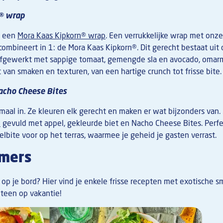
® wrap
t een
Mora Kaas Kipkorn® wrap
. Een verrukkelijke wrap met onz
ombineert in 1: de Mora Kaas Kipkorn®. Dit gerecht bestaat uit
afgewerkt met sappige tomaat, gemengde sla en avocado, omar
t van smaken en texturen, van een hartige crunch tot frisse bite.
cho Cheese Bites
maal in. Ze kleuren elk gerecht en maken er wat bijzonders van.
p
gevuld met appel, gekleurde biet en Nacho Cheese Bites. Perf
elbite voor op het terras, waarmee je geheid je gasten verrast.
omers
 op je bord? Hier vind je enkele frisse recepten met exotische
teen op vakantie!