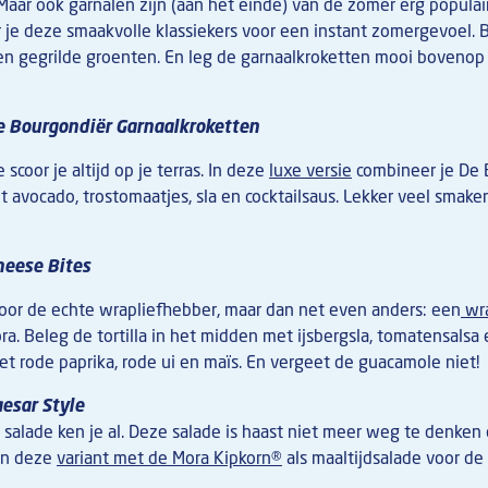
aar ook garnalen zijn (aan het einde) van de zomer erg populair
je deze smaakvolle klassiekers voor een instant zomergevoel. 
en gegrilde groenten. En leg de garnaalkroketten mooi bovenop 
e Bourgondiër Garnaalkroketten
 scoor je altijd op je terras. In deze
luxe versie
combineer je De 
 avocado, trostomaatjes, sla en cocktailsaus. Lekker veel smake
eese Bites
voor de echte wrapliefhebber, maar dan net even anders: een
wr
a. Beleg de tortilla in het midden met ijsbergsla, tomatensalsa 
t rode paprika, rode ui en maïs. En vergeet de guacamole niet!
esar Style
 salade ken je al. Deze salade is haast niet meer weg te denke
an deze
variant met de Mora Kipkorn®
als maaltijdsalade voor de 