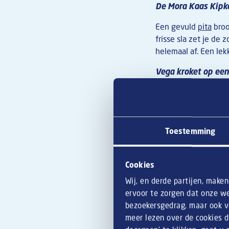
De Mora Kaas Kipk
Een gevuld
pita
broo
frisse sla zet je d
helemaal af. Een lek
Vega kroket op een
Zo presenteer je je 
overgoten met een s
oog én voor je gaste
Toestemming
2. Helemaa
Wil je je gasten gr
Cookies
dit terrasseizoen he
Wij, en derde partijen, make
ervoor te zorgen dat onze we
Afbeelding
bezoekersgedrag, maar ook vo
meer lezen over de cookies d