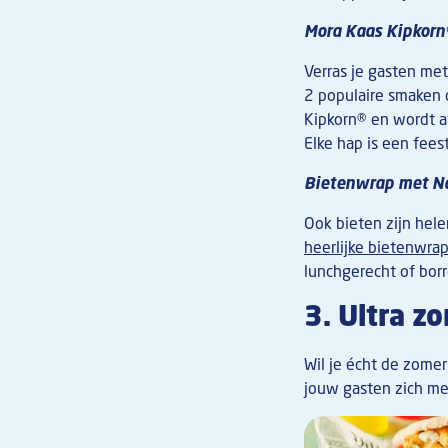
Mora Kaas Kipkorn
Verras je gasten me
2 populaire smaken c
Kipkorn® en wordt 
Elke hap is een fees
Bietenwrap met Na
Ook bieten zijn hele
heerlijke bietenwra
lunchgerecht of borr
3. Ultra z
Wil je écht de zomer
jouw gasten zich me
Afbeelding