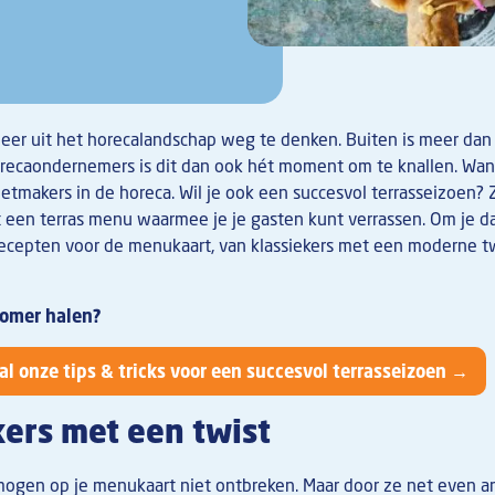
 meer uit het horecalandschap weg te denken. Buiten is meer dan
orecaondernemers is dit dan ook hét moment om te knallen. Want
tmakers in de horeca. Wil je ook een succesvol terrasseizoen? 
 een terras menu waarmee je je gasten kunt verrassen. Om je da
recepten voor de menukaart, van klassiekers met een moderne t
 zomer halen?
al onze tips & tricks voor een succesvol terrasseizoen →
kers met een twist
mogen op je menukaart niet ontbreken. Maar door ze net even a