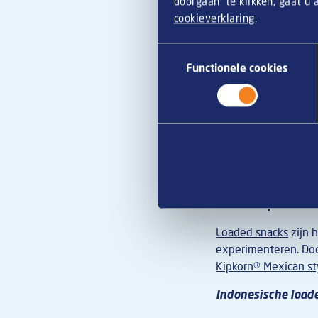
doorgaan’ te klikken, gaat u
cookieverklaring
.
Toestemmingsselectie
Functionele cookies
Loaded kipkorn Me
Loaded snacks
zijn h
experimenteren. Doo
Kipkorn® Mexican st
Indonesische loade