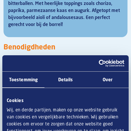
bitterballen. Met heerlijke toppings zoals chorizo,
paprika, parmezaanse kaas en augurk. Afgetopt met
bijvoorbeeld aioli of andalousesaus. Een perfect
gerecht voor bij de borrel!
Benodigdheden
Rundvleesbitterbal
12 plakken stokbrood
¼ oranje paprika
Toestemming
Details
Over
30 g chorizo, in blokjes
2 el aïoli
2 el blaadjes van een kres
Cookies
2 el tomaten-tappenade
2 el oude kaasflakes
Wij, en derde partijen, maken op onze website gebruik
1 handje pea shoots (of basilicum)
van cookies en vergelijkbare technieken. Wij gebruiken
2 el Andalusië saus
cookies om ervoor te zorgen dat onze website goed
2 el augurkenblokjes
functioneert, om jouw voorkeuren op te slaan, om inzicht