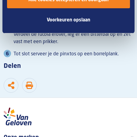
vast met een prikker.
Vervolgens besmeer je vier plakken brood met de
Voorkeuren opslaan
Andalusië saus en verdeel de augurkenblokjes erover.
Verdeel de rucola erover, leg er een bitterbal op en zet
vast met een prikker.
Tot slot serveer je de pinxtos op een borrelplank.
Delen
Boven footer
Onze merken