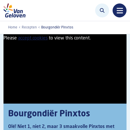
Overslaan en naar de inhoud gaan
Home
Recepten
Bourgondiër Pinxtos
Please
accept cookies
to view this content.
Bourgondiër Pinxtos
Olé! Niet 1, niet 2, maar 3 smaakvolle Pinxtos met