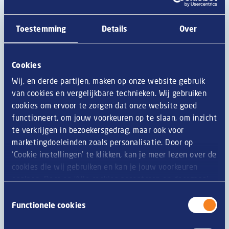
Afbeelding
Toestemming
Details
Over
Cookies
Wij, en derde partijen, maken op onze website gebruik
van cookies en vergelijkbare technieken. Wij gebruiken
cookies om ervoor te zorgen dat onze website goed
functioneert, om jouw voorkeuren op te slaan, om inzicht
te verkrijgen in bezoekersgedrag, maar ook voor
marketingdoeleinden zoals personalisatie. Door op
Op het ritme van de natuur,
‘Cookie instellingen’ te klikken, kan je meer lezen over de
duurzaam en gezond
cookies die wij gebruiken en kan je jouw voorkeuren
opslaan. Door op ‘Alle cookies accepteren en doorgaan’
Duurzaam, milieubewust, vegetarisch, biologisch en
te klikken, gaat u akkoord met het gebruik van alle
Toestemmingsselectie
seizoensgebonden. Het zijn allemaal aspecten van de
cookies zoals omschreven in onze
privacy- en
Functionele cookies
evolutie naar een natuurlijke beleving, goed voor mens en
cookieverklaring
.
natuur. We zijn met z’n allen bezorgd om ons klimaat. Veel