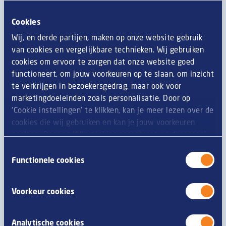
Cookies
Wij, en derde partijen, maken op onze website gebruik
van cookies en vergelijkbare technieken. Wij gebruiken
cookies om ervoor te zorgen dat onze website goed
functioneert, om jouw voorkeuren op te slaan, om inzicht
te verkrijgen in bezoekersgedrag, maar ook voor
marketingdoeleinden zoals personalisatie. Door op
Best-sellers
‘Cookie instellingen’ te klikken, kan je meer lezen over de
Il n'est plus nécessaire de faire la publicité des best-sellers,
cookies die wij gebruiken en kan je jouw voorkeuren
puisque les clients les apprécient beaucoup. Le seul ennui,
opslaan. Door op ‘Alle cookies accepteren en doorgaan’
c'est qu'ils vous rapportent trop peu.
te klikken, gaat u akkoord met het gebruik van alle
Toestemmingsselectie
cookies zoals omschreven in onze
privacy- en
Functionele cookies
Examinez quels ingrédients adapter ou que changer à la
cookieverklaring
.
préparation afin d'améliorer la marge bénéficiaire.
Évaluez la possibilité de relever le prix des best-sellers.
Voorkeur cookies
Si vos clients les apprécient tant, sans doute seront-ils
prêts à payer un peu plus pour continuer à les déguster.
Analytische cookies