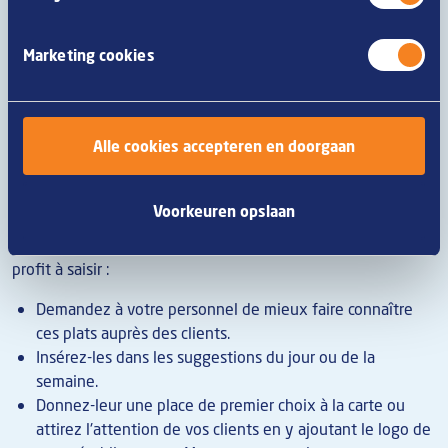
Tenez toutefois compte de l'avertissement de Luuk : "La
majoration des prix est un processus délicat, qu'il faut faire
Marketing cookies
seulement avec certains plats, et pas trop souvent. C'est
justement l'un des mérites du
menu engineering
: détecter
les faiblesses des plats pour savoir exactement quelles
mesures prendre."
Alle cookies accepteren en doorgaan
Roupilleurs
Voorkeuren opslaan
Les roupilleurs sont des plats que vous ne vendez pas
fréquemment, mais qui vous rapportent assez bien. Il y a du
profit à saisir :
Demandez à votre personnel de mieux faire connaître
ces plats auprès des clients.
Insérez-les dans les suggestions du jour ou de la
semaine.
Donnez-leur une place de premier choix à la carte ou
attirez l'attention de vos clients en y ajoutant le logo de