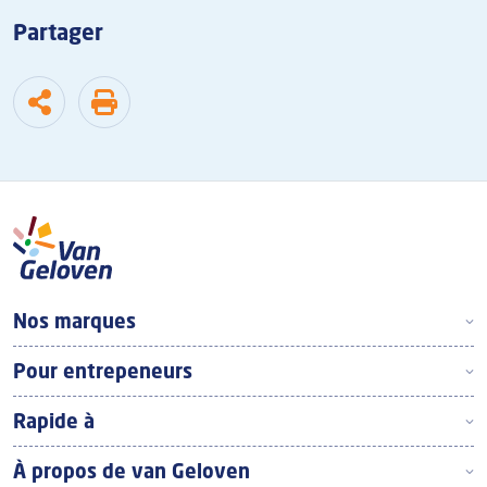
Partager
Footer Top Frans
Nos marques
Pour entrepeneurs
Rapide à
À propos de van Geloven