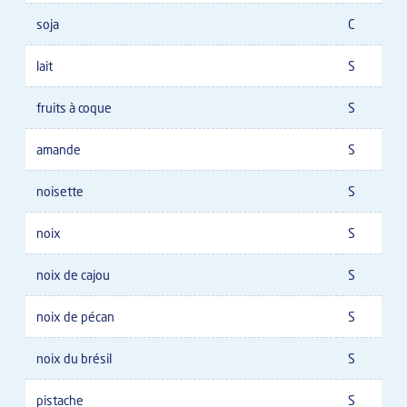
soja
C
lait
S
fruits à coque
S
amande
S
noisette
S
noix
S
noix de cajou
S
noix de pécan
S
noix du brésil
S
pistache
S