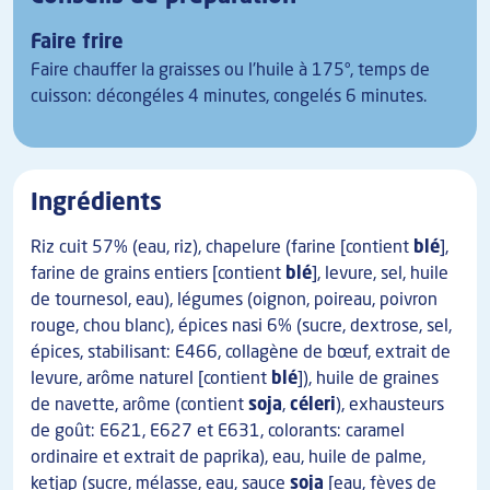
Faire frire
Faire chauffer la graisses ou l'huile à 175°, temps de
cuisson: décongéles 4 minutes, congelés 6 minutes.
Ingrédients
Riz cuit 57% (eau, riz), chapelure (farine [contient
blé
],
farine de grains entiers [contient
blé
], levure, sel, huile
de tournesol, eau), légumes (oignon, poireau, poivron
rouge, chou blanc), épices nasi 6% (sucre, dextrose, sel,
épices, stabilisant: E466, collagène de bœuf, extrait de
levure, arôme naturel [contient
blé
]), huile de graines
de navette, arôme (contient
soja
,
céleri
), exhausteurs
de goût: E621, E627 et E631, colorants: caramel
ordinaire et extrait de paprika), eau, huile de palme,
ketjap (sucre, mélasse, eau, sauce
soja
[eau, fèves de