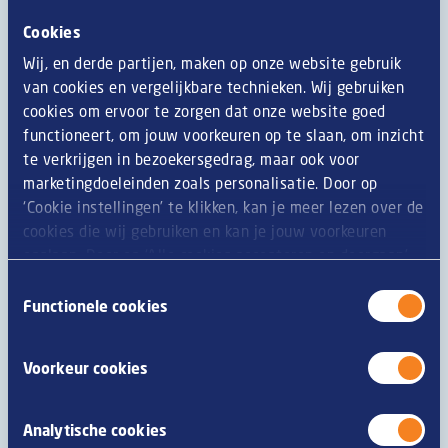
Informations générales
Chez Van Geloven, nous faisons le maximum pour que
Cookies
les informations concernant nos produits soient
Wij, en derde partijen, maken op onze website gebruik
toujours aussi précises que possible. Toutefois, en
van cookies en vergelijkbare technieken. Wij gebruiken
raison du processus continu d'amélioration de nos
cookies om ervoor te zorgen dat onze website goed
produits, des ingrédients, valeurs nutritives et
functioneert, om jouw voorkeuren op te slaan, om inzicht
renseignements relatifs aux allergies ou régimes
te verkrijgen in bezoekersgedrag, maar ook voor
changent régulièrement. C'est pourquoi nous vous
marketingdoeleinden zoals personalisatie. Door op
recommandons de toujours lire attentivement
‘Cookie instellingen’ te klikken, kan je meer lezen over de
l'emballage avant de consommer un produit. En cas de
cookies die wij gebruiken en kan je jouw voorkeuren
questions ou de remarques, n'hésitez pas à contacter
opslaan. Door op ‘Alle cookies accepteren en doorgaan’
notre service clientèle.
te klikken, gaat u akkoord met het gebruik van alle
Toestemmingsselectie
cookies zoals omschreven in onze
privacy- en
Functionele cookies
cookieverklaring
.
Allergène
Voorkeur cookies
les céréales contenant du gluten
C
Analytische cookies