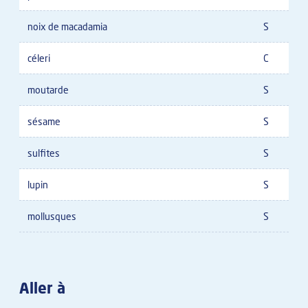
noix de macadamia
S
céleri
C
moutarde
S
sésame
S
sulfites
S
lupin
S
mollusques
S
Aller à