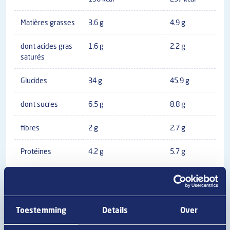
Matières grasses
3.6 g
4.9 g
dont acides gras
1.6 g
2.2 g
saturés
Glucides
34 g
45.9 g
dont sucres
6.5 g
8.8 g
fibres
2 g
2.7 g
Protéines
4.2 g
5.7 g
Sel
2 g
2.7 g
Toestemming
Details
Over