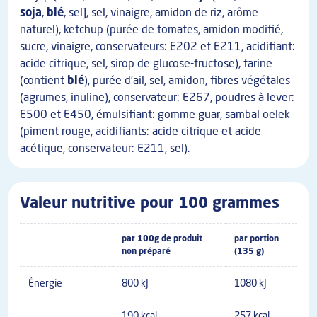
soja
,
blé
, sel], sel, vinaigre, amidon de riz, arôme
naturel), ketchup (purée de tomates, amidon modifié,
sucre, vinaigre, conservateurs: E202 et E211, acidifiant:
acide citrique, sel, sirop de glucose-fructose), farine
(contient
blé
), purée d'ail, sel, amidon, fibres végétales
(agrumes, inuline), conservateur: E267, poudres à lever:
E500 et E450, émulsifiant: gomme guar, sambal oelek
(piment rouge, acidifiants: acide citrique et acide
acétique, conservateur: E211, sel).
Valeur nutritive pour 100 grammes
par 100g de produit
par portion
non préparé
(135 g)
Énergie
800 kJ
1080 kJ
190 kcal
257 kcal