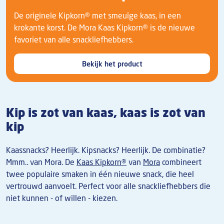
De originele Kipkorn® met smeuïge kaas, in een
krokante korst. De Mora Kaas Kipkorn® is de nieuwe
favoriet van alle snackliefhebbers.
Bekijk het product
Kip is zot van kaas, kaas is zot van
kip
Kaassnacks? Heerlijk. Kipsnacks? Heerlijk. De combinatie?
Mmm.. van Mora. De
Kaas Kipkorn®
van
Mora
combineert
twee populaire smaken in één nieuwe snack, die heel
vertrouwd aanvoelt. Perfect voor alle snackliefhebbers die
niet kunnen - of willen - kiezen.