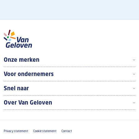
Boven footer
Onze merken
Voor ondernemers
Snel naar
Over Van Geloven
Footer
Privacy statement
Cookie statement
Contact