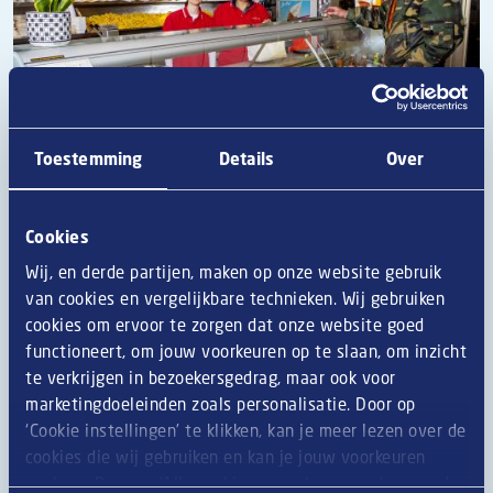
Toestemming
Details
Over
Cookies
Wij, en derde partijen, maken op onze website gebruik
Exclusief beschikbaar voor
van cookies en vergelijkbare technieken. Wij gebruiken
foodservice
cookies om ervoor te zorgen dat onze website goed
functioneert, om jouw voorkeuren op te slaan, om inzicht
te verkrijgen in bezoekersgedrag, maar ook voor
marketingdoeleinden zoals personalisatie. Door op
‘Cookie instellingen’ te klikken, kan je meer lezen over de
Heerlijke recepten met de Mora Kaas
cookies die wij gebruiken en kan je jouw voorkeuren
Kipkorn
®
opslaan. Door op ‘Alle cookies accepteren en doorgaan’