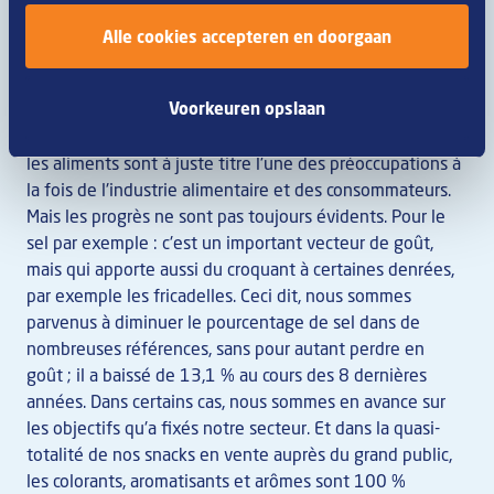
colorants, aromatisants et arômes
Alle cookies accepteren en doorgaan
naturels
Voorkeuren opslaan
La diminution des quantités de sel et l'augmentation de
celles de colorants, aromatisants et arômes naturels dans
les aliments sont à juste titre l'une des préoccupations à
la fois de l'industrie alimentaire et des consommateurs.
Mais les progrès ne sont pas toujours évidents. Pour le
sel par exemple : c'est un important vecteur de goût,
mais qui apporte aussi du croquant à certaines denrées,
par exemple les fricadelles. Ceci dit, nous sommes
parvenus à diminuer le pourcentage de sel dans de
nombreuses références, sans pour autant perdre en
goût ; il a baissé de 13,1 % au cours des 8 dernières
années. Dans certains cas, nous sommes en avance sur
les objectifs qu'a fixés notre secteur. Et dans la quasi-
totalité de nos snacks en vente auprès du grand public,
les colorants, aromatisants et arômes sont 100 %