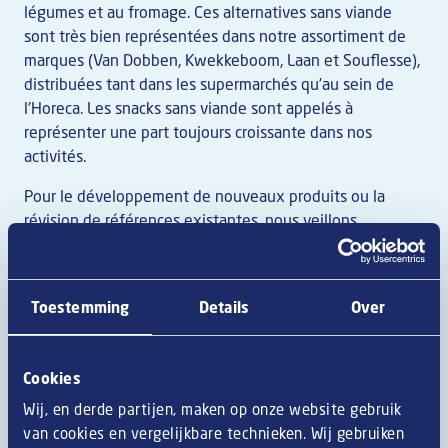
légumes et au fromage. Ces alternatives sans viande
sont très bien représentées dans notre assortiment de
marques (Van Dobben, Kwekkeboom, Laan et Souflesse),
distribuées tant dans les supermarchés qu’au sein de
l'Horeca. Les snacks sans viande sont appelés à
représenter une part toujours croissante dans nos
activités.
Pour le développement de nouveaux produits ou la
révision de références existantes, nous veillons
attentivement aux besoins de nos consommateurs. Nous
nous basons toujours sur une 'liste verte', qui fixe les
critères extralégaux auxquels nos produits doivent
Toestemming
Details
Over
satisfaire. Pour certaines références que nous
développons pour des marques spécifiques, les
exigences des clients peuvent déroger des critères que
Cookies
nous nous imposons nous-mêmes.
Wij, en derde partijen, maken op onze website gebruik
van cookies en vergelijkbare technieken. Wij gebruiken