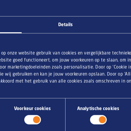
Préparation
Details
Faites cuire les pains pou
l’emballage. Préparez les
l’emballage.
n op onze website gebruik van cookies en vergelijkbare techniek
Coupez les pains pour mi
bsite goed functioneert, om jouw voorkeuren op te slaan, om inz
Disposez les crudités dans
or marketingdoeleinden zoals personalisatie. Door op ‘Cookie ins
raviers à sauce.
ie wij gebruiken en kan je jouw voorkeuren opslaan. Door op ‘Al
 akkoord met het gebruik van alle cookies zoals omschreven in 
Déposez tous les ingrédie
cuillères en suffisance po
Voorkeur cookies
Analytische cookies