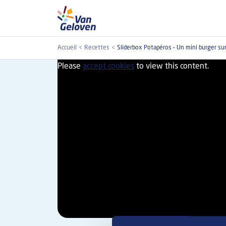
Aller au contenu principal
Accueil
Recettes
Sliderbox Potapéros – Un mini burger s
Please
accept cookies
to view this content.