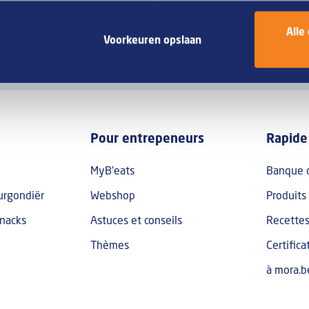
Alle
Voorkeuren opslaan
p Frans
Pour entrepeneurs
Rapide
MyB'eats
Banque 
urgondiër
Webshop
Produits
nacks
Astuces et conseils
Recette
Thèmes
Certifica
à mora.b