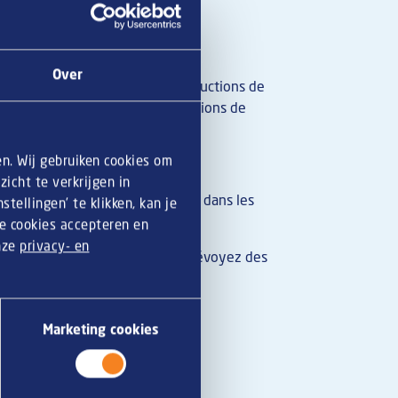
Over
r miniburgers en suivant les instructions de
 Potapéros en suivant les instructions de
en. Wij gebruiken cookies om
niburgers en deux.
icht te verkrijgen in
 les raviers à glace et les sauces dans les
tellingen’ te klikken, kan je
le cookies accepteren en
onze
privacy- en
nts sur un plateau apéritif et prévoyez des
ur les sauces.
Marketing cookies