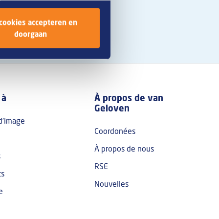
 cookies accepteren en
doorgaan
 à
À propos de van
Geloven
d'image
Coordonées
À propos de nous
s
RSE
ts
Nouvelles
e