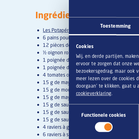
Ingrédients
Toestemming
Les Potapéros®
6 pains pour miniburgers
12 pièces de Potapéros
Cookies
½ oignon rouge émincé
Wij, en derde partijen, make
1 poignée de fanes de betteraves
ervoor te zorgen dat onze we
1 poignée de roquette
bezoekersgedrag, maar ook vo
4 tomates cocktail en grappe
meer lezen over de cookies d
15 g de mayonnaise au curry
doorgaan’ te klikken, gaat u
15 g de moutarde
cookieverklaring
.
15 g de mayonnaise
15 g de sauce saté
Toestemmingsselectie
15 g de sauce chili
Functionele cookies
15 g de sauce curry
4 raviers à glace en carton
6 raviers à sauce en carton