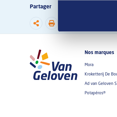
Partager
Footer To
Nos marques
Mora
Kroketterij De Bo
Ad van Geloven S
Potapéros®