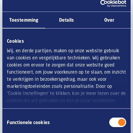
choucroute et moutarde
De délicieuses frites chargées avec des garnitures
Toestemming
Details
Over
savoureuses !
Cookies
Ingrédients
Wij, en derde partijen, maken op onze website gebruik
van cookies en vergelijkbare technieken. Wij gebruiken
Croquettes végétarienne du chair effilochée
cookies om ervoor te zorgen dat onze website goed
150 g frites
functioneert, om jouw voorkeuren op te slaan, om inzicht
2 croquettes Véga de Mora et le Boucher Végétarien
te verkrijgen in bezoekersgedrag, maar ook voor
1 cs de choucroute
marketingdoeleinden zoals personalisatie. Door op
1 cs d'oignons frits
‘Cookie instellingen’ te klikken, kan je meer lezen over de
1 cs de rondelles de petits oignons
cookies die wij gebruiken en kan je jouw voorkeuren
20 ml de mayonnaise moutardée
opslaan. Door op ‘Alle cookies accepteren en doorgaan’
te klikken, gaat u akkoord met het gebruik van alle
Toestemmingsselectie
Préparation
cookies zoals omschreven in onze
privacy- en
Functionele cookies
cookieverklaring
.
Cuisez les frites et la croquette Véga Mora & Le