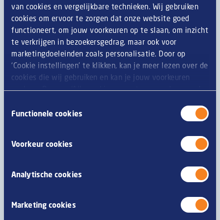
van cookies en vergelijkbare technieken. Wij gebruiken
6 branches de romarin
cookies om ervoor te zorgen dat onze website goed
Moutarde
functioneert, om jouw voorkeuren op te slaan, om inzicht
Sauce chili
te verkrijgen in bezoekersgedrag, maar ook voor
Cure-dents
marketingdoeleinden zoals personalisatie. Door op
Astuce : Vous pouvez augmenter ou diminuer la taille de
‘Cookie instellingen’ te klikken, kan je meer lezen over de
la couronne de Noël, en fonction des personnes
cookies die wij gebruiken en kan je jouw voorkeuren
présentes.
opslaan. Door op ‘Alle cookies accepteren en doorgaan’
Préparation
te klikken, gaat u akkoord met het gebruik van alle
Toestemmingsselectie
cookies zoals omschreven in onze
privacy- en
Functionele cookies
Faites cuire les snacks en suivant les indications des
cookieverklaring
.
différents emballages.
Voorkeur cookies
Coupez la figue en 4 quartiers et la branche de romarin
en petits morceaux.
Analytische cookies
Déposez les morceaux de romarin sur le bord d'un
plateau rond qui servira à présenter la couronne de
Marketing cookies
Noël.