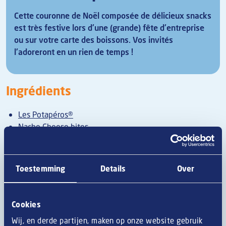
Cette couronne de Noël composée de délicieux snacks
est très festive lors d'une (grande) fête d'entreprise
ou sur votre carte des boissons. Vos invités
l'adoreront en un rien de temps !
Ingrédients
Les Potapéros®
Nacho Cheese bites
boulettes viande de bœuf
Potapéros (10 pièces)
Bouchées Nacho Cheese (4 pièces)
Toestemming
Details
Over
Boulettes apéro De Bourgondiër (5 pièces)
Canneberge (9 pièces)
1 figue
Cookies
2 grappes de tomates cerises
Wij, en derde partijen, maken op onze website gebruik
1 grappe de raisins