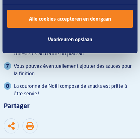
Déposez ensuite sur le romarin les quartiers de figue 2
par 2, ainsi que des groupes de 2 à 3 tomates cerises.
Alle cookies accepteren en doorgaan
Déposez ensuite les snacks, isolément, par paires ou
groupes de trois.
Voorkeuren opslaan
Garnissez de canneberges et de raisins. Déposez les
cure-dents au centre du plateau.
Vous pouvez éventuellement ajouter des sauces pour
la finition.
La couronne de Noël composé de snacks est prête à
être servie !
Partager