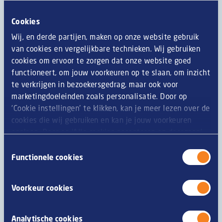
Informations générales
Cookies
Chez Van Geloven, nous faisons le maximum pour que
Wij, en derde partijen, maken op onze website gebruik
les informations concernant nos produits soient
van cookies en vergelijkbare technieken. Wij gebruiken
toujours aussi précises que possible. Toutefois, en
cookies om ervoor te zorgen dat onze website goed
raison du processus continu d'amélioration de nos
functioneert, om jouw voorkeuren op te slaan, om inzicht
produits, des ingrédients, valeurs nutritives et
te verkrijgen in bezoekersgedrag, maar ook voor
renseignements relatifs aux allergies ou régimes
marketingdoeleinden zoals personalisatie. Door op
changent régulièrement. C'est pourquoi nous vous
‘Cookie instellingen’ te klikken, kan je meer lezen over de
recommandons de toujours lire attentivement
cookies die wij gebruiken en kan je jouw voorkeuren
l'emballage avant de consommer un produit. En cas de
opslaan. Door op ‘Alle cookies accepteren en doorgaan’
questions ou de remarques, n'hésitez pas à contacter
te klikken, gaat u akkoord met het gebruik van alle
notre service clientèle.
Toestemmingsselectie
cookies zoals omschreven in onze
privacy- en
Functionele cookies
cookieverklaring
.
Voorkeur cookies
Allergène
les céréales contenant du gluten
C
Analytische cookies