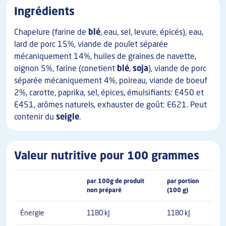
Ingrédients
Chapelure (farine de
blé
, eau, sel, levure, épicés), eau,
lard de porc 15%, viande de poulet séparée
mécaniquement 14%, huiles de graines de navette,
oignon 5%, farine (conetient
blé
,
soja
), viande de porc
séparée mécaniquement 4%, poireau, viande de boeuf
2%, carotte, paprika, sel, épices, émulsifiants: E450 et
E451, arômes naturels, exhauster de goût: E621. Peut
contenir du
seigle
.
Valeur nutritive pour 100 grammes
par 100g de produit
par portion
non préparé
(100 g)
Énergie
1180 kJ
1180 kJ