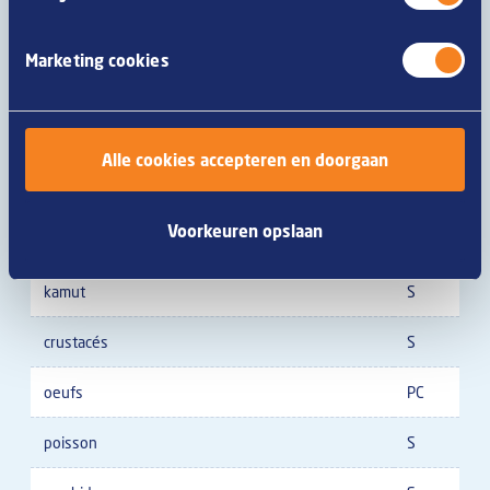
blé
C
Marketing cookies
seigle
S
orge
S
Alle cookies accepteren en doorgaan
avoine
S
Voorkeuren opslaan
épautre
S
kamut
S
crustacés
S
oeufs
PC
poisson
S