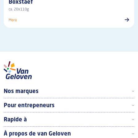
Boxstaef
ca. 20x110g
Mora
Footer Top Frans
Nos marques
Pour entrepeneurs
Rapide à
À propos de van Geloven