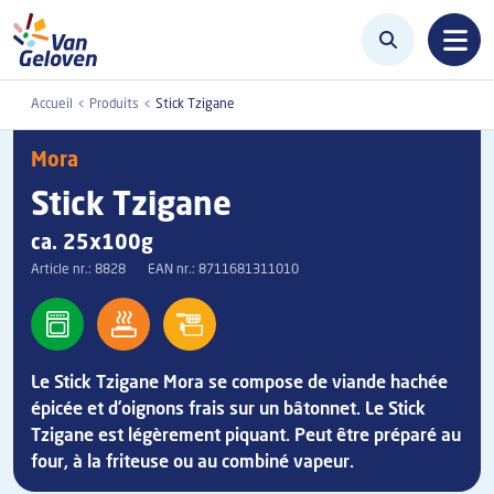
Aller au contenu principal
Accueil
Produits
Stick Tzigane
Mora
Stick Tzigane
ca. 25x100g
Article nr.:
8828
EAN nr.:
8711681311010
Le Stick Tzigane Mora se compose de viande hachée
épicée et d’oignons frais sur un bâtonnet. Le Stick
Tzigane est légèrement piquant. Peut être préparé au
four, à la friteuse ou au combiné vapeur.