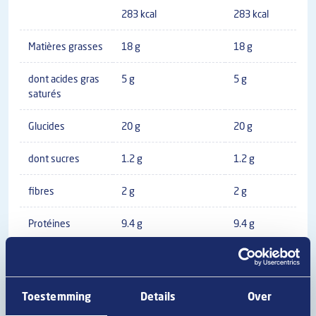
283 kcal
283 kcal
Matières grasses
18 g
18 g
dont acides gras
5 g
5 g
saturés
Glucides
20 g
20 g
dont sucres
1.2 g
1.2 g
fibres
2 g
2 g
Protéines
9.4 g
9.4 g
Sel
1.5 g
1.5 g
Toestemming
Details
Over