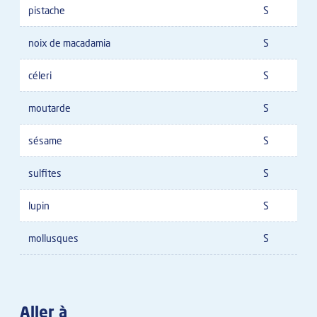
pistache
S
noix de macadamia
S
céleri
S
moutarde
S
sésame
S
sulfites
S
lupin
S
mollusques
S
Aller à