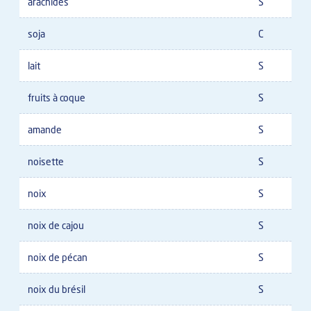
arachides
S
soja
C
lait
S
fruits à coque
S
amande
S
noisette
S
noix
S
noix de cajou
S
noix de pécan
S
noix du brésil
S