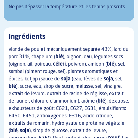
Ne pas dépasser la température et les temps prescrits.
Ingrédients
viande de poulet mécaniquement separée 43%, lard du
porc 31%, chapelure (
blé
), oignon, eau, légumes secs
(oignon, ail, poireau,
céleri
, poivron), amidon (
blé
), sel,
sambal (piment rouge, sel), plantes aromatiques et
épices, ketjap (sauce de
soja
(eau, fèves de
soja
, sel,
blé
), sucre, eau, sirop de sucre, mélasse, sel, vinaigre,
extrait de levure, extrait de racine de réglisse, extrait
de laurier, chlorure d'ammonium), arôme (
blé
), dextrose,
exhausteurs de goût: E621, E627, E631, émulsifiants:
E450, E451, antioxygènes: E316, acide citrique,
extraits de romarin, hydrolysate de protéine végétale
(
blé
,
soja
), sirop de glucose, extrait de levure,
conservateur: E250. Peut contenir des traces d'
œuf
. Les