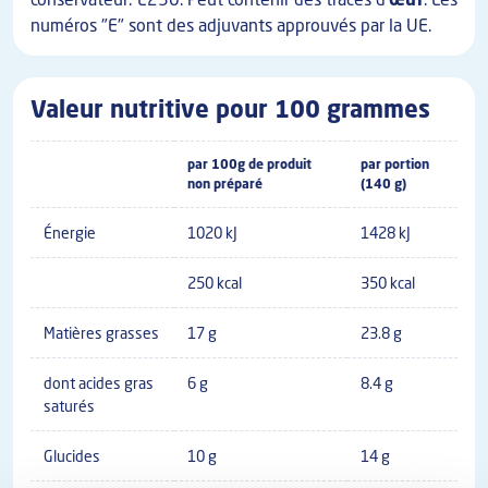
numéros "E" sont des adjuvants approuvés par la UE.
Valeur nutritive pour 100 grammes
par 100g de produit
par portion
non préparé
(140 g)
Énergie
1020 kJ
1428 kJ
250 kcal
350 kcal
Matières grasses
17 g
23.8 g
dont acides gras
6 g
8.4 g
saturés
Glucides
10 g
14 g