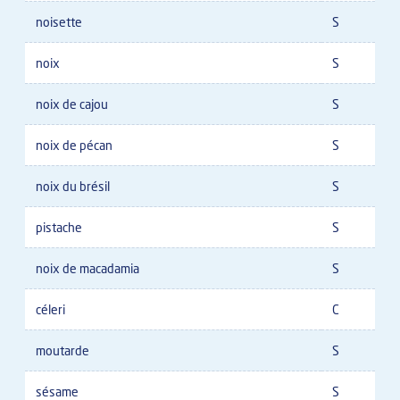
noisette
S
noix
S
noix de cajou
S
noix de pécan
S
noix du brésil
S
pistache
S
noix de macadamia
S
céleri
C
moutarde
S
sésame
S