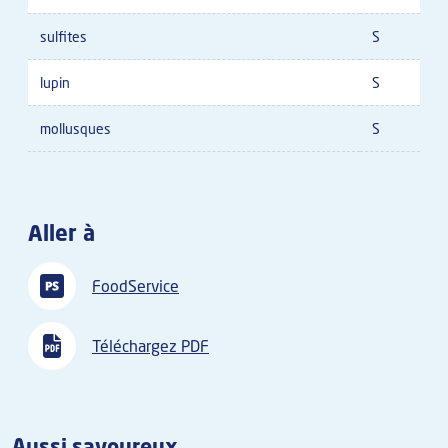
sulfites
S
lupin
S
mollusques
S
Aller à
FoodService
Téléchargez PDF
Aussi savoureux