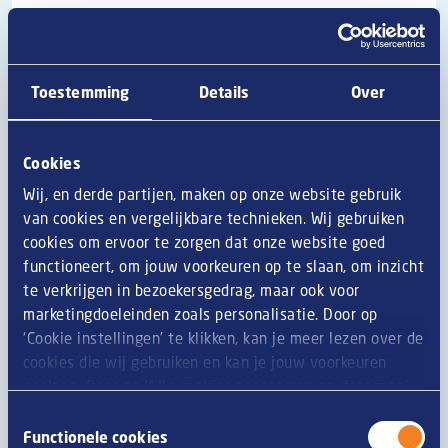
dont sucres
2.5 g
3.5 g
fibres
1.235 g
0 g
Toestemming
Details
Over
Protéines
13 g
18.2 g
Sel
2.1 g
2.94 g
Cookies
Wij, en derde partijen, maken op onze website gebruik
van cookies en vergelijkbare technieken. Wij gebruiken
cookies om ervoor te zorgen dat onze website goed
Informations générales
functioneert, om jouw voorkeuren op te slaan, om inzicht
te verkrijgen in bezoekersgedrag, maar ook voor
Chez Van Geloven, nous faisons le maximum pour que
marketingdoeleinden zoals personalisatie. Door op
les informations concernant nos produits soient
‘Cookie instellingen’ te klikken, kan je meer lezen over de
toujours aussi précises que possible. Toutefois, en
cookies die wij gebruiken en kan je jouw voorkeuren
raison du processus continu d'amélioration de nos
opslaan. Door op ‘Alle cookies accepteren en doorgaan’
produits, des ingrédients, valeurs nutritives et
te klikken, gaat u akkoord met het gebruik van alle
renseignements relatifs aux allergies ou régimes
Toestemmingsselectie
cookies zoals omschreven in onze
privacy- en
Functionele cookies
changent régulièrement. C'est pourquoi nous vous