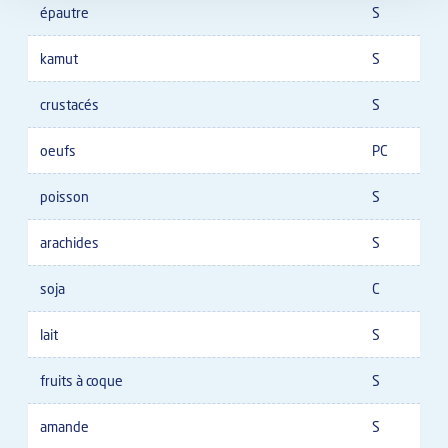
épautre
S
kamut
S
crustacés
S
oeufs
PC
poisson
S
arachides
S
soja
C
lait
S
fruits à coque
S
amande
S