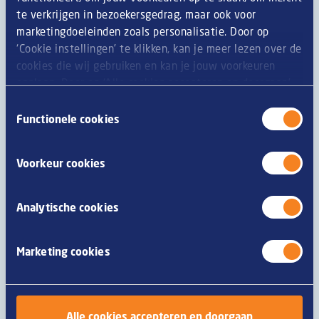
te verkrijgen in bezoekersgedrag, maar ook voor
Site d’internet
marketingdoeleinden zoals personalisatie. Door op
‘Cookie instellingen’ te klikken, kan je meer lezen over de
cookies die wij gebruiken en kan je jouw voorkeuren
L’adresse postal ne correspond pas à l’adresse de visite
opslaan. Door op ‘Alle cookies accepteren en doorgaan’
te klikken, gaat u akkoord met het gebruik van alle
Toestemmingsselectie
Information sur le compte
cookies zoals omschreven in onze
privacy- en
Functionele cookies
Civilité
M.
cookieverklaring
.
Mme
Voorkeur cookies
Prénom
Analytische cookies
Marketing cookies
Nom intermédiaire
Alle cookies accepteren en doorgaan