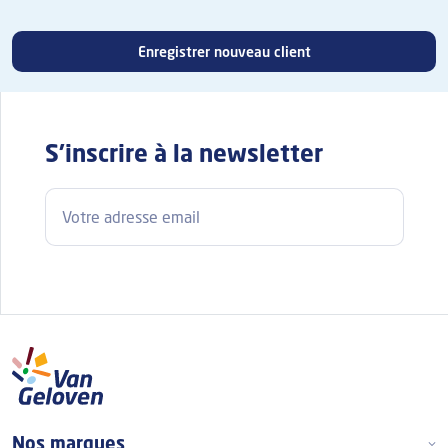
Enregistrer nouveau client
S'inscrire à la newsletter
Adresse e-mail
Footer Top Frans
Nos marques