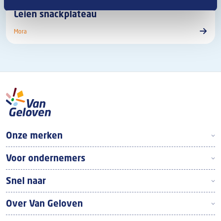
Leien snackplateau
Mora
Boven footer
Onze merken
Voor ondernemers
Snel naar
Over Van Geloven