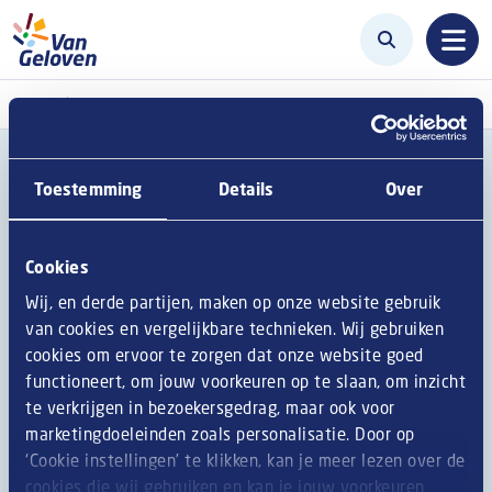
Aller au contenu principal
Accueil
Se connecter
Se connecter
Toestemming
Details
Over
Onglets principaux
Se connecter
Réinitialiser votre mot de passe
Cookies
Wij, en derde partijen, maken op onze website gebruik
Nom d'utilisateur ou adresse courriel
van cookies en vergelijkbare technieken. Wij gebruiken
cookies om ervoor te zorgen dat onze website goed
functioneert, om jouw voorkeuren op te slaan, om inzicht
Enter your username or email address.
te verkrijgen in bezoekersgedrag, maar ook voor
marketingdoeleinden zoals personalisatie. Door op
Mot de passe
‘Cookie instellingen’ te klikken, kan je meer lezen over de
cookies die wij gebruiken en kan je jouw voorkeuren